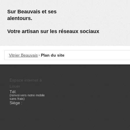
Sur Beauvais et ses
alentours.
Votre artisan sur les réseaux sociaux
Vitrier Beauvais
Plan du site
Espace internet à
Louer
Tél.
(renvoi vers notre mobile
sans frais)
Siège :